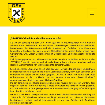
MENÜ
UND
GSV Pleidelsheim Fussball
WIDGETS