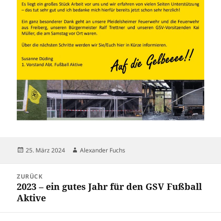
Veröffentlicht
Autor
25. März 2024
Alexander Fuchs
am
Beitragsnavigation
ZURÜCK
2023 – ein gutes Jahr für den GSV Fußball
Vorheriger
Aktive
Beitrag: