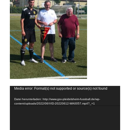
Video-
Media error: Format(s) not supported or source(s) not found
Player
Datei herunterladen: http://www.gsv-pleidelsheim-fussball.de/wp-
content/uploads/2022/06/VID-20220612-WA0057.mp4?_=1