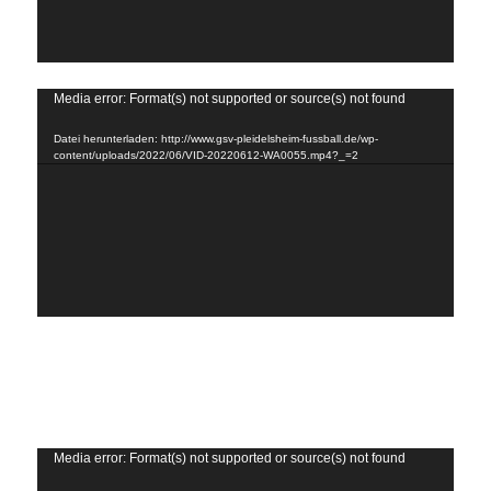
Video-
Media error: Format(s) not supported or source(s) not found
Player
Datei herunterladen: http://www.gsv-pleidelsheim-fussball.de/wp-
content/uploads/2022/06/VID-20220612-WA0055.mp4?_=2
Video-
Media error: Format(s) not supported or source(s) not found
Player